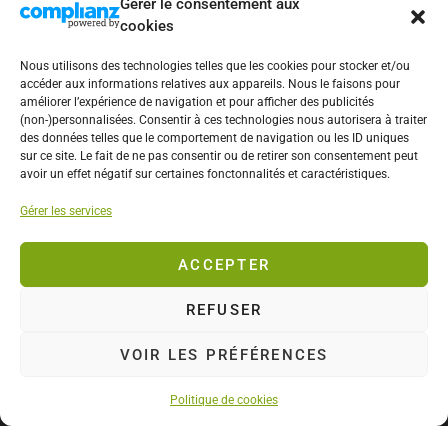
Gérer le consentement aux
cookies
Nous utilisons des technologies telles que les cookies pour stocker et/ou
accéder aux informations relatives aux appareils. Nous le faisons pour
améliorer l’expérience de navigation et pour afficher des publicités
(non-)personnalisées. Consentir à ces technologies nous autorisera à traiter
des données telles que le comportement de navigation ou les ID uniques
sur ce site. Le fait de ne pas consentir ou de retirer son consentement peut
avoir un effet négatif sur certaines fonctonnalités et caractéristiques.
BLOGUEUR LYONNAIS
Gérer les services
Restaurants de viande
ACCEPTER
à Lyon – Avis et Tests
REFUSER
!
VOIR LES PRÉFÉRENCES
Previous article
Next article
Politique de cookies