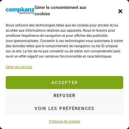
Gérer le consentement aux
cookies
Nous utilisons des technologies telles que les cookies pour stocker et/ou
accéder aux informations relatives aux appareils. Nous le faisons pour
améliorer l’expérience de navigation et pour afficher des publicités
BLOGUEUR LYONNAIS
(non-)personnalisées. Consentir à ces technologies nous autorisera à traiter
[Re]trouvailles My
des données telles que le comportement de navigation ou les ID uniques
sur ce site. Le fait de ne pas consentir ou de retirer son consentement peut
avoir un effet négatif sur certaines fonctonnalités et caractéristiques.
Presqu’île –
Gérer les services
Découvrez la 4e
ACCEPTER
edition du 3 au 13
REFUSER
Octobre 2019
VOIR LES PRÉFÉRENCES
Previous article
Next article
Politique de cookies