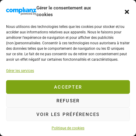
Gérer le consentement aux
cookies
Nous utilisons des technologies telles que les cookies pour stocker et/ou
accéder aux informations relatives aux appareils. Nous le faisons pour
améliorer l’expérience de navigation et pour afficher des publicités
(non-)personnalisées. Consentir à ces technologies nous autorisera à traiter
des données telles que le comportement de navigation ou les ID uniques
BLOGUEUR DÉCO
sur ce site. Le fait de ne pas consentir ou de retirer son consentement peut
avoir un effet négatif sur certaines fonctonnalités et caractéristiques.
London Design
Gérer les services
Festival – Voyage
ACCEPTER
presse avec Schneider
REFUSER
Electric !
VOIR LES PRÉFÉRENCES
Previous article
Next article
Politique de cookies