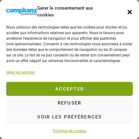
Gérer le consentement aux
cookies
Nous utilisons des technologies telles que les cookies pour stocker et/ou
accéder aux informations relatives aux appareils. Nous le faisons pour
améliorer l’expérience de navigation et pour afficher des publicités
(non-)personnalisées. Consentir à ces technologies nous autorisera à traiter
des données telles que le comportement de navigation ou les ID uniques
sur ce site. Le fait de ne pas consentir ou de retirer son consentement peut
avoir un effet négatif sur certaines fonctonnalités et caractéristiques.
BLOG
Gérer les services
Avis HelloFresh – Test
ACCEPTER
du site qui vous livre
REFUSER
une box à cuisiner !
VOIR LES PRÉFÉRENCES
Previous article
Next article
Politique de cookies